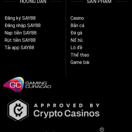
HƯỚNG DẪN
SẢN PHẨM
Đăng ký SAY88
Casino
Đăng nhập SAY88
Bắn cá
Nạp tiền SAY88
Đá gà
Rút tiền SAY88
Nổ hũ
Tải app SAY88
Lô đề
Thể thao
Game bài