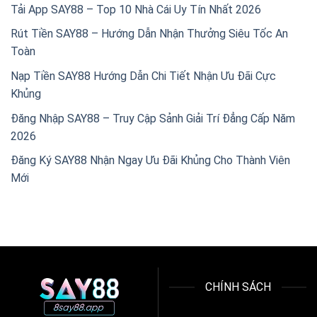
Tải App SAY88 – Top 10 Nhà Cái Uy Tín Nhất 2026
Rút Tiền SAY88 – Hướng Dẫn Nhận Thưởng Siêu Tốc An
Toàn
Nạp Tiền SAY88 Hướng Dẫn Chi Tiết Nhận Ưu Đãi Cực
Khủng
Đăng Nhập SAY88 – Truy Cập Sảnh Giải Trí Đẳng Cấp Năm
2026
Đăng Ký SAY88 Nhận Ngay Ưu Đãi Khủng Cho Thành Viên
Mới
CHÍNH SÁCH