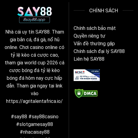
CHÍNH SÁCH
Chính sách bảo mật
Nhà cái uy tín SAY88. Tham
Quyền riêng tư
gia bắn cá, đá gà, nổ hũ
Vấn đề thường gặp
online. Chơi casino online có
Chính sách đại lý SAY88
tỷ lệ kèo cá cược cao,
Liên hệ SAY88
tham gia world cup 2026 cá
cược bóng đá tỷ lệ kèo
bóng đá hôm nay cực hấp
dẫn. Tham gia ngay tại link
vào
https://agritalentafrica.io/
#say88 #say88casino
#slotgamesay88
#nhacaisay88