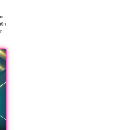
in
iên
ển