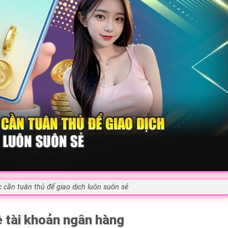
 cần tuân thủ để giao dịch luôn suôn sẻ
ề tài khoản ngân hàng