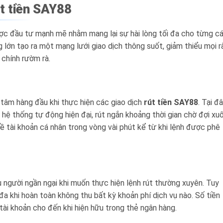
út tiền SAY88
ợc đầu tư mạnh mẽ nhằm mang lại sự hài lòng tối đa cho từng c
g lớn tạo ra một mạng lưới giao dịch thông suốt, giảm thiểu mọi r
 chính rườm rà.
 tâm hàng đầu khi thực hiện các giao dịch
rút tiền SAY88
. Tại đâ
 hệ thống tự động hiện đại, rút ngắn khoảng thời gian chờ đợi xu
 tài khoản cá nhân trong vòng vài phút kể từ khi lệnh được phê
iều người ngần ngại khi muốn thực hiện lệnh rút thường xuyên. Tuy
đa khi hoàn toàn không thu bất kỳ khoản phí dịch vụ nào. Số tiền
ài khoản cho đến khi hiện hữu trong thẻ ngân hàng.