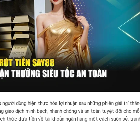
p người dùng hiện thực hóa lợi nhuận sau những phiên giải trí thắ
ng giao dịch minh bạch, nhanh chóng và an toàn tuyệt đối cho mỗ
ách thức đưa tiền về tài khoản ngân hàng một cách suôn sẻ, trán