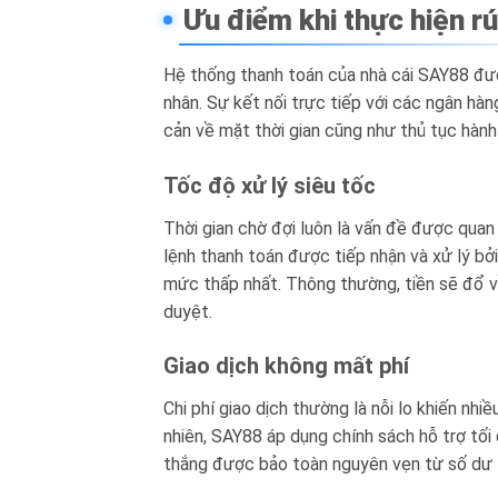
Ưu điểm khi thực hiện r
Hệ thống thanh toán của nhà cái SAY88 đư
nhân. Sự kết nối trực tiếp với các ngân hàn
cản về mặt thời gian cũng như thủ tục hành
Tốc độ xử lý siêu tốc
Thời gian chờ đợi luôn là vấn đề được quan
lệnh thanh toán được tiếp nhận và xử lý bởi
mức thấp nhất. Thông thường, tiền sẽ đổ về
duyệt.
Giao dịch không mất phí
Chi phí giao dịch thường là nỗi lo khiến nh
nhiên, SAY88 áp dụng chính sách hỗ trợ tối 
thắng được bảo toàn nguyên vẹn từ số dư t