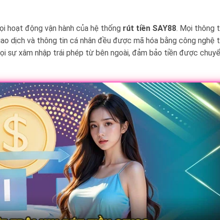
mọi hoạt động vận hành của hệ thống
rút tiền SAY88
. Mọi thông t
 giao dịch và thông tin cá nhân đều được mã hóa bằng công nghệ t
mọi sự xâm nhập trái phép từ bên ngoài, đảm bảo tiền được chuy