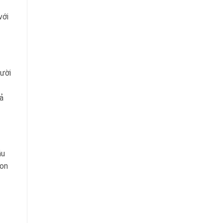
với
gười
ả
ẫu
con