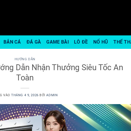
BẮN CÁ
ĐÁ GÀ
GAME BÀI
LÔ ĐỀ
NỔ HŨ
THỂ T
HƯỚNG DẪN
ướng Dẫn Nhận Thưởng Siêu Tốc An
Toàn
G VÀO
THÁNG 4 9, 2026
BỞI
ADMIN