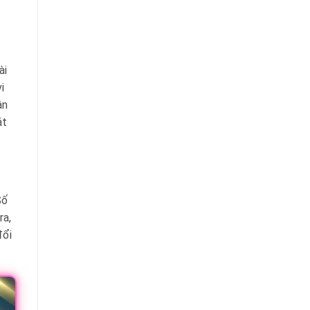
ài
i
ận
át
Số
ra,
đổi