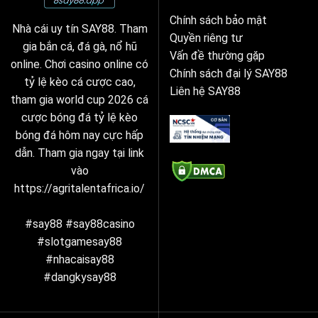
Chính sách bảo mật
Nhà cái uy tín SAY88. Tham
Quyền riêng tư
gia bắn cá, đá gà, nổ hũ
Vấn đề thường gặp
online. Chơi casino online có
Chính sách đại lý SAY88
tỷ lệ kèo cá cược cao,
Liên hệ SAY88
tham gia world cup 2026 cá
cược bóng đá tỷ lệ kèo
bóng đá hôm nay cực hấp
dẫn. Tham gia ngay tại link
vào
https://agritalentafrica.io/
#say88 #say88casino
#slotgamesay88
#nhacaisay88
#dangkysay88