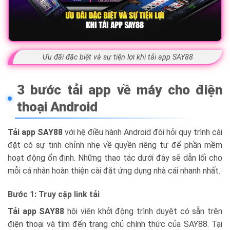
Ưu đãi đặc biệt và sự tiện lợi khi tải app SAY88
3 bước tải app về máy cho điện
thoại Android
Tải app SAY88
với hệ điều hành Android đòi hỏi quy trình cài
đặt có sự tinh chỉnh nhẹ về quyền riêng tư để phần mềm
hoạt động ổn định. Những thao tác dưới đây sẽ dẫn lối cho
mỗi cá nhân hoàn thiện cài đặt ứng dụng nhà cái nhanh nhất.
Bước 1: Truy cập link tải
Tải app SAY88
hội viên khởi động trình duyệt có sẵn trên
điện thoại và tìm đến trang chủ chính thức của SAY88. Tại