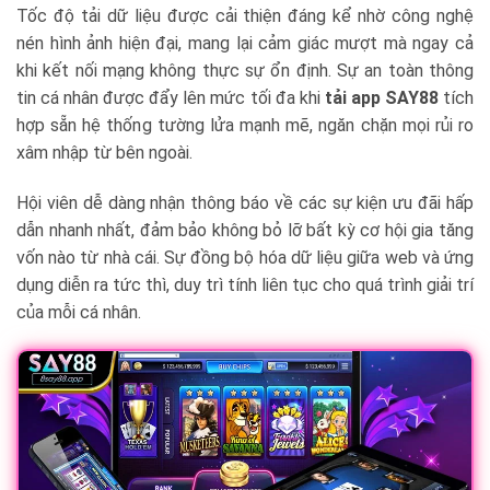
Tốc độ tải dữ liệu được cải thiện đáng kể nhờ công nghệ
nén hình ảnh hiện đại, mang lại cảm giác mượt mà ngay cả
khi kết nối mạng không thực sự ổn định. Sự an toàn thông
tin cá nhân được đẩy lên mức tối đa khi
tải app SAY88
tích
hợp sẵn hệ thống tường lửa mạnh mẽ, ngăn chặn mọi rủi ro
xâm nhập từ bên ngoài.
Hội viên dễ dàng nhận thông báo về các sự kiện ưu đãi hấp
dẫn nhanh nhất, đảm bảo không bỏ lỡ bất kỳ cơ hội gia tăng
vốn nào từ nhà cái. Sự đồng bộ hóa dữ liệu giữa web và ứng
dụng diễn ra tức thì, duy trì tính liên tục cho quá trình giải trí
của mỗi cá nhân.