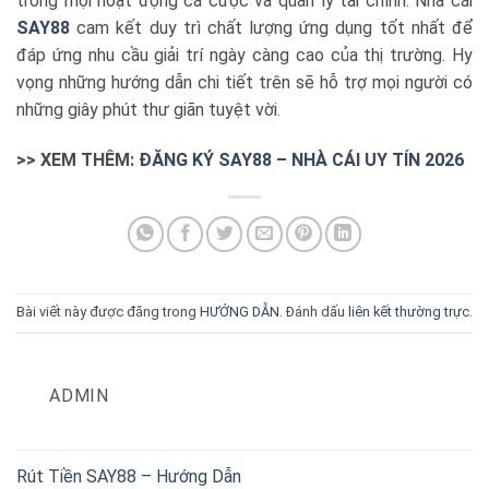
trong mọi hoạt động cá cược và quản lý tài chính. Nhà cái
SAY88
cam kết duy trì chất lượng ứng dụng tốt nhất để
đáp ứng nhu cầu giải trí ngày càng cao của thị trường. Hy
vọng những hướng dẫn chi tiết trên sẽ hỗ trợ mọi người có
những giây phút thư giãn tuyệt vời.
>> XEM THÊM:
ĐĂNG KÝ SAY88 – NHÀ CÁI UY TÍN 2026
Bài viết này được đăng trong
HƯỚNG DẪN
. Đánh dấu
liên kết thường trực
.
ADMIN
Rút Tiền SAY88 – Hướng Dẫn