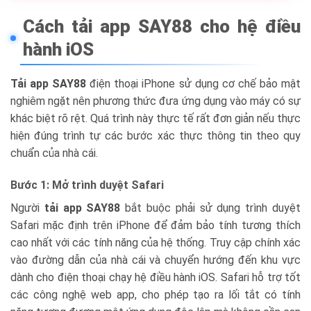
Cách tải app SAY88 cho hệ điều
hành iOS
Tải app SAY88
điện thoại iPhone sử dụng cơ chế bảo mật
nghiêm ngặt nên phương thức đưa ứng dụng vào máy có sự
khác biệt rõ rệt. Quá trình này thực tế rất đơn giản nếu thực
hiện đúng trình tự các bước xác thực thông tin theo quy
chuẩn của nhà cái.
Bước 1: Mở trình duyệt Safari
Người
tải app SAY88
bắt buộc phải sử dụng trình duyệt
Safari mặc định trên iPhone để đảm bảo tính tương thích
cao nhất với các tính năng của hệ thống. Truy cập chính xác
vào đường dẫn của nhà cái và chuyển hướng đến khu vực
dành cho điện thoại chạy hệ điều hành iOS. Safari hỗ trợ tốt
các công nghệ web app, cho phép tạo ra lối tắt có tính