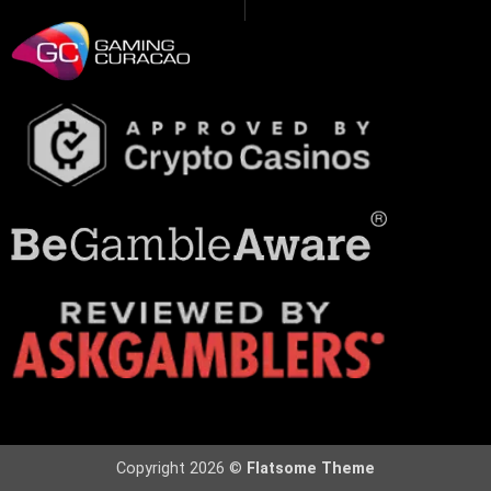
Copyright 2026 ©
Flatsome Theme