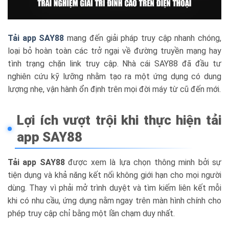
Tải app SAY88
mang đến giải pháp truy cập nhanh chóng,
loại bỏ hoàn toàn các trở ngại về đường truyền mạng hay
tình trạng chặn link truy cập. Nhà cái SAY88 đã đầu tư
nghiên cứu kỹ lưỡng nhằm tạo ra một ứng dụng có dung
lượng nhẹ, vận hành ổn định trên mọi đời máy từ cũ đến mới.
Lợi ích vượt trội khi thực hiện tải
app SAY88
Tải app SAY88
được xem là lựa chọn thông minh bởi sự
tiện dụng và khả năng kết nối không giới hạn cho mọi người
dùng. Thay vì phải mở trình duyệt và tìm kiếm liên kết mỗi
khi có nhu cầu, ứng dụng nằm ngay trên màn hình chính cho
phép truy cập chỉ bằng một lần chạm duy nhất.