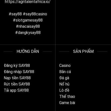
https://agritalentafrica.io/
#say88 #say88casino
#slotgamesay88
#nhacaisay88
#dangkysay88
HƯỚNG DẪN
SẢN PHẨM
Đăng ký SAY88
Casino
Đăng nhập SAY88
Bắn cá
Nạp tiền SAY88
Đá gà
Rút tiền SAY88
Nổ hũ
Tải app SAY88
Lô đề
Thể thao
Game bài