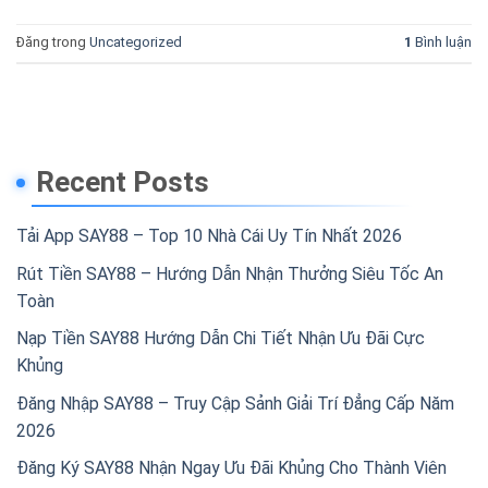
Đăng trong
Uncategorized
1
Bình luận
Recent Posts
Tải App SAY88 – Top 10 Nhà Cái Uy Tín Nhất 2026
Rút Tiền SAY88 – Hướng Dẫn Nhận Thưởng Siêu Tốc An
Toàn
Nạp Tiền SAY88 Hướng Dẫn Chi Tiết Nhận Ưu Đãi Cực
Khủng
Đăng Nhập SAY88 – Truy Cập Sảnh Giải Trí Đẳng Cấp Năm
2026
Đăng Ký SAY88 Nhận Ngay Ưu Đãi Khủng Cho Thành Viên