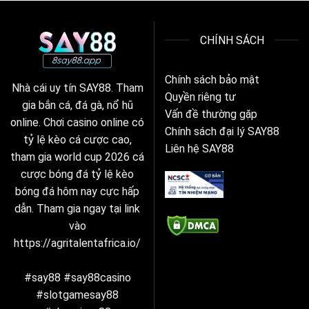
CHÍNH SÁCH
Chính sách bảo mật
Nhà cái uy tín SAY88. Tham
Quyền riêng tư
gia bắn cá, đá gà, nổ hũ
Vấn đề thường gặp
online. Chơi casino online có
Chính sách đại lý SAY88
tỷ lệ kèo cá cược cao,
Liên hệ SAY88
tham gia world cup 2026 cá
cược bóng đá tỷ lệ kèo
bóng đá hôm nay cực hấp
dẫn. Tham gia ngay tại link
vào
https://agritalentafrica.io/
#say88 #say88casino
#slotgamesay88