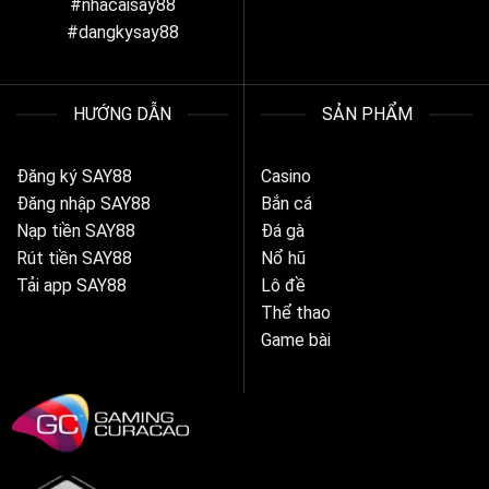
#nhacaisay88
#dangkysay88
HƯỚNG DẪN
SẢN PHẨM
Đăng ký SAY88
Casino
Đăng nhập SAY88
Bắn cá
Nạp tiền SAY88
Đá gà
Rút tiền SAY88
Nổ hũ
Tải app SAY88
Lô đề
Thể thao
Game bài