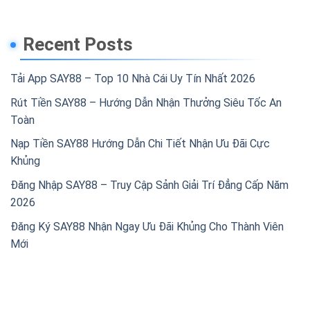
Recent Posts
Tải App SAY88 – Top 10 Nhà Cái Uy Tín Nhất 2026
Rút Tiền SAY88 – Hướng Dẫn Nhận Thưởng Siêu Tốc An
Toàn
Nạp Tiền SAY88 Hướng Dẫn Chi Tiết Nhận Ưu Đãi Cực
Khủng
Đăng Nhập SAY88 – Truy Cập Sảnh Giải Trí Đẳng Cấp Năm
2026
Đăng Ký SAY88 Nhận Ngay Ưu Đãi Khủng Cho Thành Viên
Mới