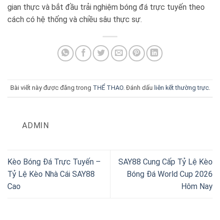
gian thực và bắt đầu trải nghiệm bóng đá trực tuyến theo
cách có hệ thống và chiều sâu thực sự.
Bài viết này được đăng trong
THỂ THAO
. Đánh dấu
liên kết thường trực
.
ADMIN
Kèo Bóng Đá Trực Tuyến –
SAY88 Cung Cấp Tỷ Lệ Kèo
Tỷ Lệ Kèo Nhà Cái SAY88
Bóng Đá World Cup 2026
Cao
Hôm Nay