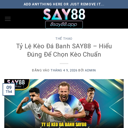
Bỏ
ADD ANYTHING HERE OR JUST REMOVE IT...
qua
nội
dung
THỂ THAO
Tỷ Lệ Kèo Đá Banh SAY88 – Hiểu
Đúng Để Chọn Kèo Chuẩn
ĐĂNG VÀO
THÁNG 4 9, 2026
BỞI
ADMIN
09
Th4