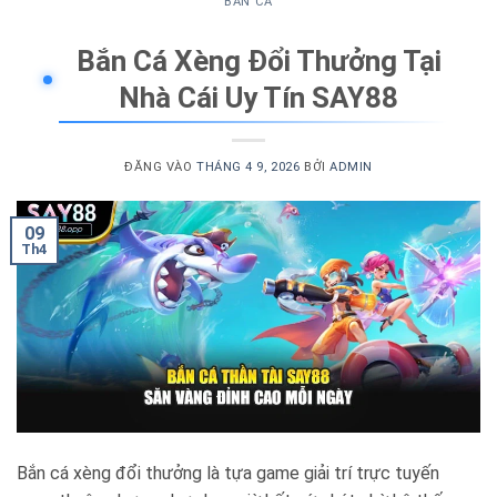
BẮN CÁ
Bắn Cá Xèng Đổi Thưởng Tại
Nhà Cái Uy Tín SAY88
ĐĂNG VÀO
THÁNG 4 9, 2026
BỞI
ADMIN
09
Th4
Bắn cá xèng đổi thưởng là tựa game giải trí trực tuyến