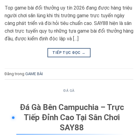
Top game bài đổi thưởng uy tín 2026 đang được hàng triệu
người chơi săn lùng khi thị trường game trực tuyến ngày
càng phát triển và đòi hỏi tiêu chuẩn cao. SAY88 hiện là sân
chơi trực tuyến quy tụ những tựa game bài đổi thưởng hàng
đầu, được kiểm định độc lập và […]
TIẾP TỤC ĐỌC
→
Đăng trong
GAME BÀI
ĐÁ GÀ
Đá Gà Bên Campuchia – Trực
Tiếp Đỉnh Cao Tại Sân Chơi
SAY88