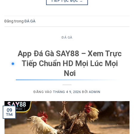
TIẾP TỤC ĐỌC
→
Đăng trong
ĐÁ GÀ
ĐÁ GÀ
App Đá Gà SAY88 – Xem Trực
Tiếp Chuẩn HD Mọi Lúc Mọi
Nơi
ĐĂNG VÀO
THÁNG 4 9, 2026
BỞI
ADMIN
09
Th4