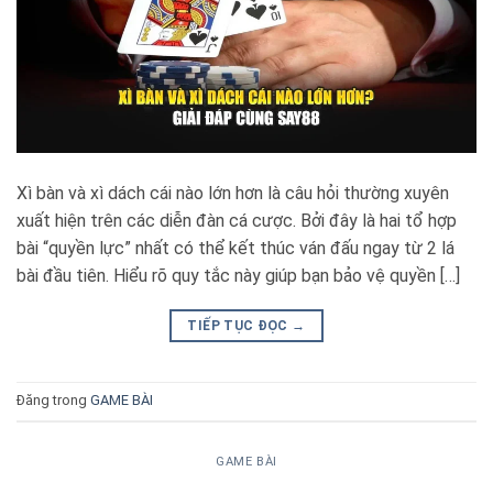
Xì bàn và xì dách cái nào lớn hơn là câu hỏi thường xuyên
xuất hiện trên các diễn đàn cá cược. Bởi đây là hai tổ hợp
bài “quyền lực” nhất có thể kết thúc ván đấu ngay từ 2 lá
bài đầu tiên. Hiểu rõ quy tắc này giúp bạn bảo vệ quyền […]
TIẾP TỤC ĐỌC
→
Đăng trong
GAME BÀI
GAME BÀI