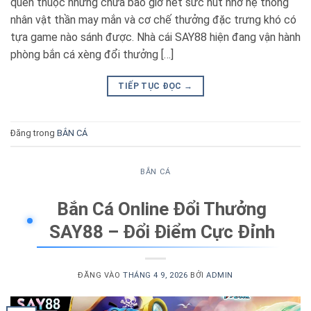
quen thuộc nhưng chưa bao giờ hết sức hút nhờ hệ thống
nhân vật thần may mắn và cơ chế thưởng đặc trưng khó có
tựa game nào sánh được. Nhà cái SAY88 hiện đang vận hành
phòng bắn cá xèng đổi thưởng […]
TIẾP TỤC ĐỌC
→
Đăng trong
BẮN CÁ
BẮN CÁ
Bắn Cá Online Đổi Thưởng
SAY88 – Đổi Điểm Cực Đỉnh
ĐĂNG VÀO
THÁNG 4 9, 2026
BỞI
ADMIN