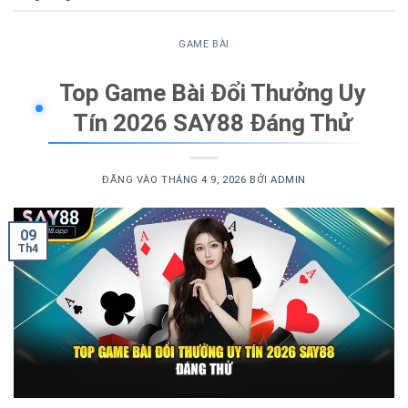
GAME BÀI
Top Game Bài Đổi Thưởng Uy
Tín 2026 SAY88 Đáng Thử
ĐĂNG VÀO
THÁNG 4 9, 2026
BỞI
ADMIN
09
Th4