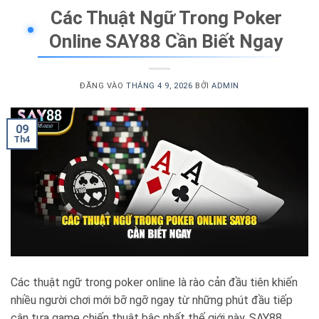
Các Thuật Ngữ Trong Poker
Online SAY88 Cần Biết Ngay
ĐĂNG VÀO
THÁNG 4 9, 2026
BỞI
ADMIN
09
Th4
Các thuật ngữ trong poker online là rào cản đầu tiên khiến
nhiều người chơi mới bỡ ngỡ ngay từ những phút đầu tiếp
cận tựa game chiến thuật bậc nhất thế giới này. SAY88